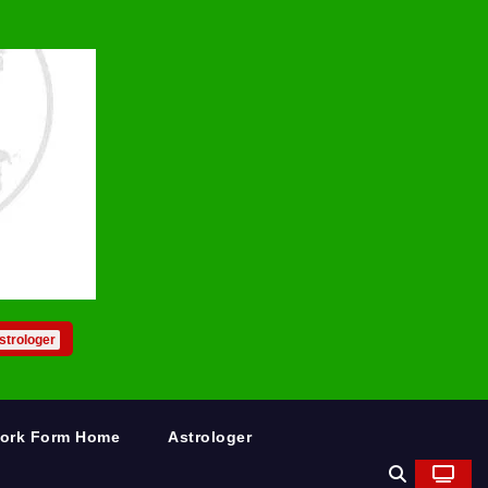
strologer
Work Form Home
Astrologer