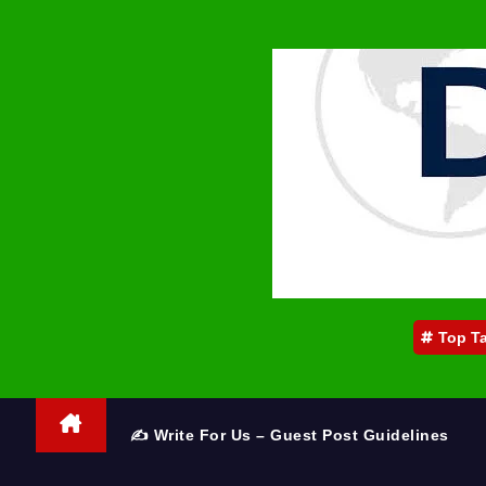
Top T
✍️ Write For Us – Guest Post Guidelines