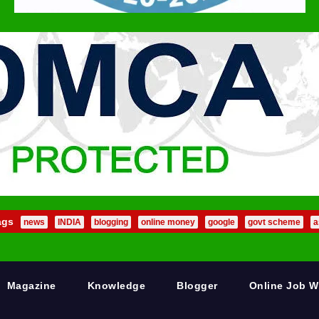
ags
news
INDIA
blogging
online money
google
govt scheme
a
Magazine
Knowledge
Blogger
Online Job 