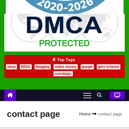
Top Tags
news
INDIA
blogging
online money
google
govt scheme
astrologer
contact page
Home
contact page