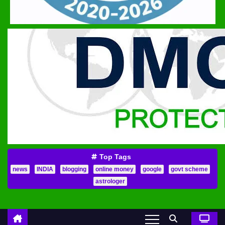
Top Tags
news
INDIA
blogging
online money
google
govt scheme
astrologer