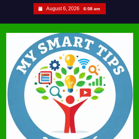
S
August 6, 2026
6:08 am
k
i
p
t
o
c
o
n
t
e
n
t