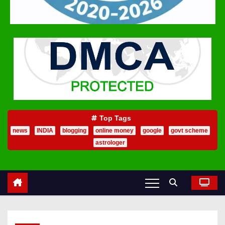
Top Tags
news
INDIA
blogging
online money
google
govt scheme
astrologer