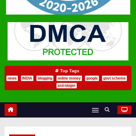
Top Tags
news
INDIA
blogging
online money
google
govt scheme
astrologer