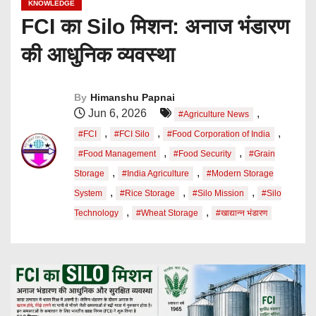
KNOWLEDGE
FCI का Silo मिशन: अनाज भंडारण
की आधुनिक व्यवस्था
By
Himanshu Papnai
Jun 6, 2026
,
#Agriculture News
,
,
,
#FCI
#FCI Silo
#Food Corporation of India
,
,
#Food Management
#Food Security
#Grain
,
,
Storage
#India Agriculture
#Modern Storage
,
,
,
System
#Rice Storage
#Silo Mission
#Silo
,
,
Technology
#Wheat Storage
#खाद्यान्न भंडारण