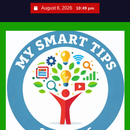
S
August 6, 2026
10:49 pm
k
i
p
t
o
c
o
n
t
e
n
t