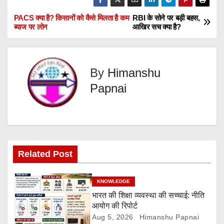
PACS क्या है? किसानों को कैसे मिलता है कम
RBI के सोने पर बड़ी बहस,
P
ब्याज पर लोन
आखिर सच क्या है?
o
s
By
Himanshu
t
Papnai
n
a
v
Related Post
i
KNOWLEDGE
g
भारत की शिक्षा व्यवस्था की सच्चाई: नीति
आयोग की रिपोर्ट
a
Aug 5, 2026
Himanshu Papnai