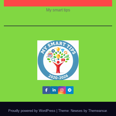
My smart tips
Proudly powered by WordPress
|
Theme: Newses by
Themeansar
.