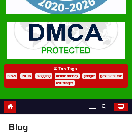
Top Tags
news
INDIA
blogging
online money
google
govt scheme
astrologer
Blog