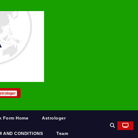
strologer
rk Form Home
Astrologer
M AND CONDITIONS
Team