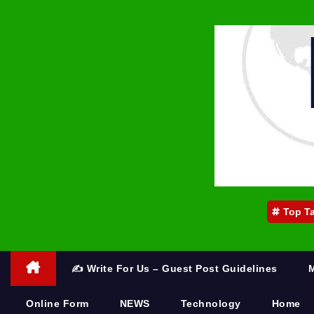
Top T
✍️ Write For Us – Guest Post Guidelines
Online Form
NEWS
Technology
Home