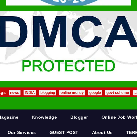
ags
news
INDIA
blogging
online money
google
govt scheme
a
Magazine
Knowledge
Blogger
Online Job Wo
Our Services
GUEST POST
About Us
TER