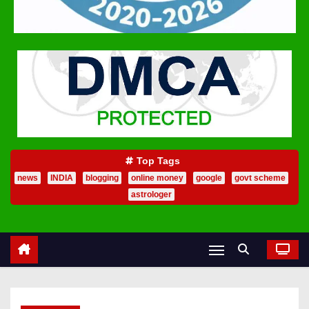
Top Tags
news
INDIA
blogging
online money
google
govt scheme
astrologer