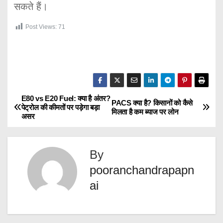
सकते हैं।
Post Views:
71
E80 vs E20 Fuel: क्या है अंतर?
P
PACS क्या है? किसानों को कैसे
पेट्रोल की कीमतों पर पड़ेगा बड़ा
मिलता है कम ब्याज पर लोन
असर
o
s
By
t
pooranchandrapapn
ai
n
a