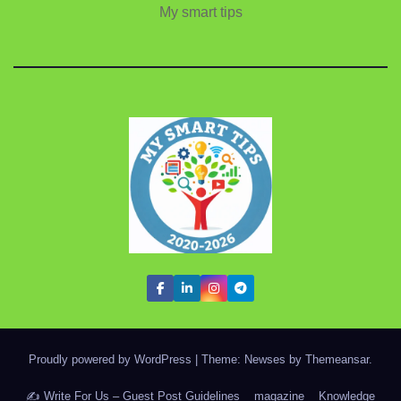
My smart tips
Proudly powered by WordPress
|
Theme: Newses by
Themeansar
.
✍️ Write For Us – Guest Post Guidelines
magazine
Knowledge