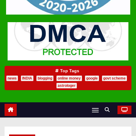
Top Tags
news
INDIA
blogging
online money
google
govt scheme
astrologer