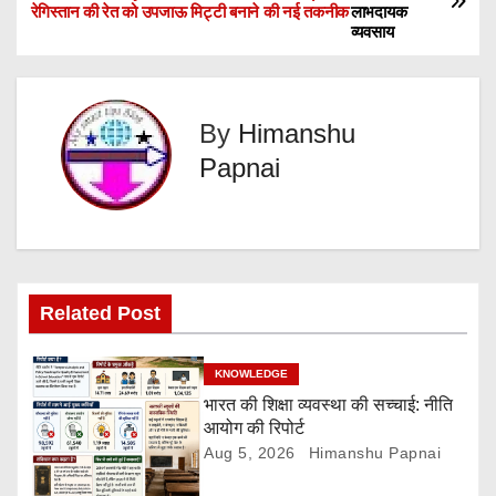
रेगिस्तान की रेत को उपजाऊ मिट्टी बनाने की नई तकनीक
लाभदायक
o
व्यवसाय
s
t
By
Himanshu
n
Papnai
a
v
i
Related Post
g
KNOWLEDGE
a
भारत की शिक्षा व्यवस्था की सच्चाई: नीति
आयोग की रिपोर्ट
t
Aug 5, 2026
Himanshu Papnai
i