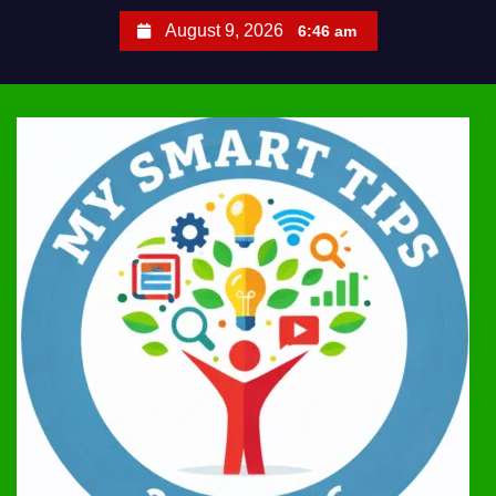
S
August 9, 2026
6:46 am
k
i
p
t
o
c
o
n
t
e
n
t