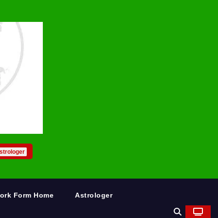
strologer
Work Form Home
Astrologer