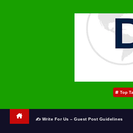
Top T
✍️ Write For Us – Guest Post Guidelines