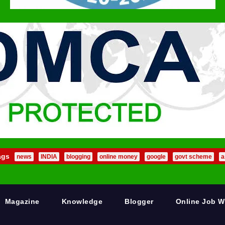
ags
news
INDIA
blogging
online money
google
govt scheme
a
Magazine
Knowledge
Blogger
Online Job 