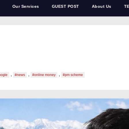
Our Services
GUEST POST
About Us
T
,
,
,
oogle
#news
#online money
#pm scheme