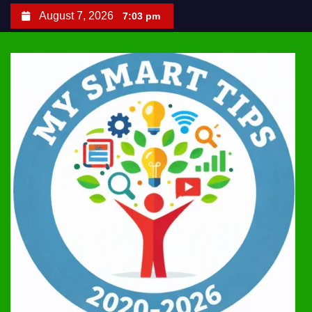
S
August 7, 2026
7:03 pm
k
i
p
t
o
c
o
n
t
e
n
t