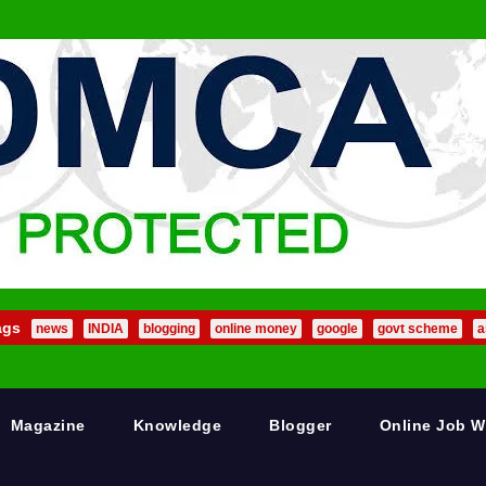
ags
news
INDIA
blogging
online money
google
govt scheme
a
Magazine
Knowledge
Blogger
Online Job 