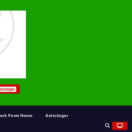
strologer
Work Form Home
Astrologer