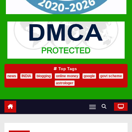
Top Tags
news
INDIA
blogging
online money
google
govt scheme
astrologer