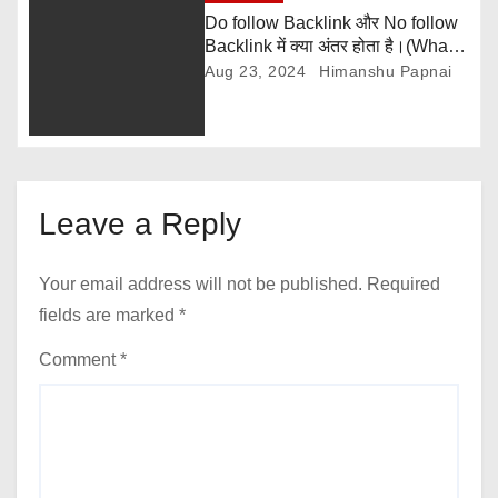
Do follow Backlink और No follow
Backlink में क्या अंतर होता है।(What
is the difference between Do
Aug 23, 2024
Himanshu Papnai
follow Backlink and No follow
Backlink)
Leave a Reply
Your email address will not be published.
Required
fields are marked
*
Comment
*