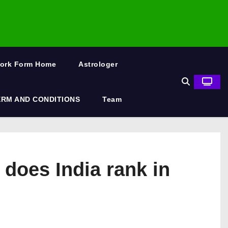
Work Form Home
Astrologer
ERM AND CONDITIONS
Team
er does India rank in