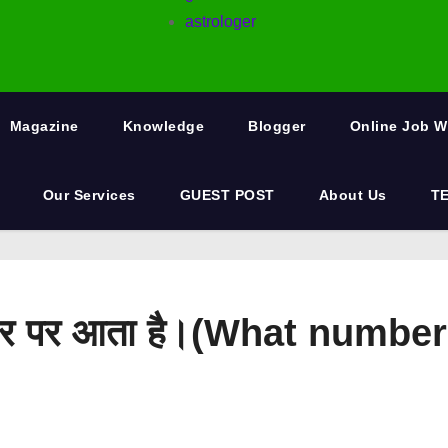
astrologer
Magazine
Knowledge
Blogger
Online Job 
Our Services
GUEST POST
About Us
T
े नंबर पर आता है।(What numb