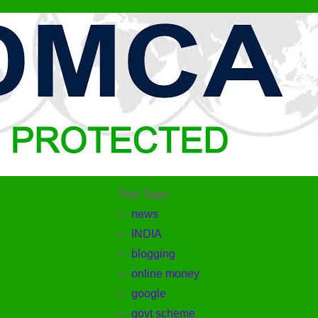
Top Tags
news
INDIA
blogging
online money
google
govt scheme