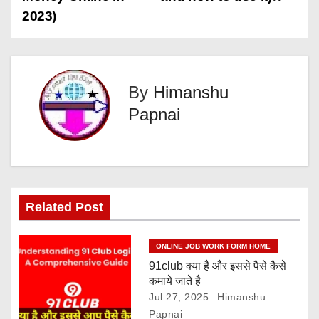
s
2023)
t
n
a
By
Himanshu
Papnai
v
i
g
a
Related Post
t
ONLINE JOB WORK FORM HOME
i
91club क्या है और इससे पैसे कैसे
कमाये जाते है
o
Jul 27, 2025
Himanshu
Papnai