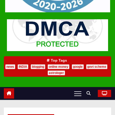
Top Tags
news
INDIA
blogging
online money
google
govt scheme
astrologer