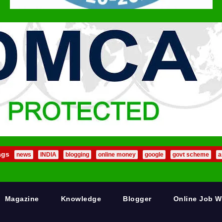
ags
news
INDIA
blogging
online money
google
govt scheme
a
Magazine
Knowledge
Blogger
Online Job 