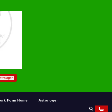
strologer
Work Form Home
Astrologer