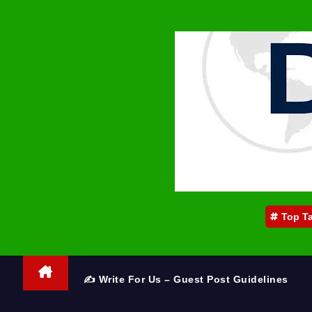
Top T
✍️ Write For Us – Guest Post Guidelines