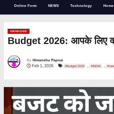
Online Form
NEWS
Technology
Home
KNOWLEDGE
Budget 2026: आपके लिए क्
By
Himanshu Papnai
Feb 1, 2026
,
,
#Budget 2026
#INDIA
#ne