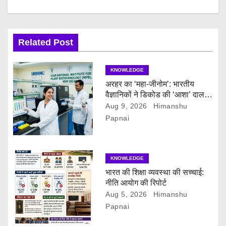
a
v
i
Related Post
g
KNOWLEDGE
a
अरहर का ‘महा-जीनोम’: भारतीय
वैज्ञानिकों ने डिकोड की ‘आशा’ दाल
t
की पूरी सीक्रेट डायरी!
Aug 9, 2026
Himanshu
Papnai
i
o
KNOWLEDGE
n
भारत की शिक्षा व्यवस्था की सच्चाई:
नीति आयोग की रिपोर्ट
Aug 5, 2026
Himanshu
Papnai