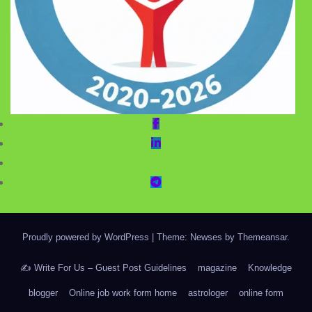
Proudly powered by WordPress
|
Theme: Newses by
Themeansar
.
✍️ Write For Us – Guest Post Guidelines
magazine
Knowledge
blogger
Online job work form home
astrologer
online form