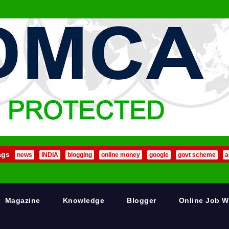
ags
news
INDIA
blogging
online money
google
govt scheme
a
Magazine
Knowledge
Blogger
Online Job 