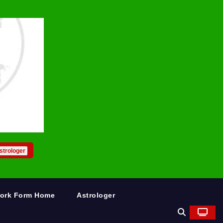
strologer
Work Form Home
Astrologer