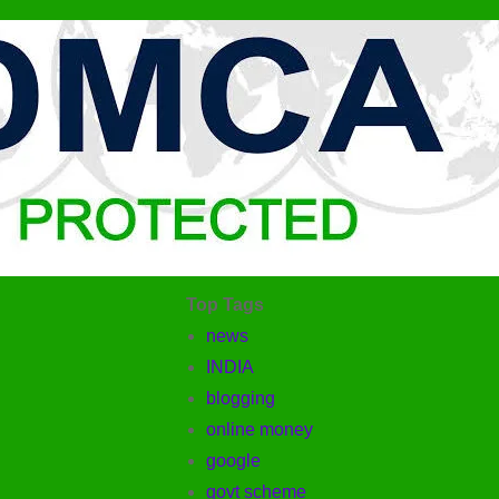
Top Tags
news
INDIA
blogging
online money
google
govt scheme