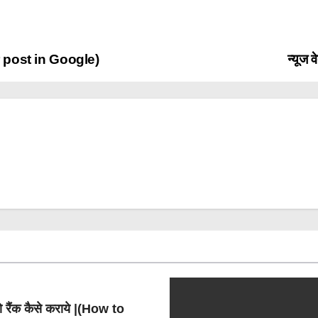
our post in Google)
न्यूज
ो रैंक कैसे कराये |(How to