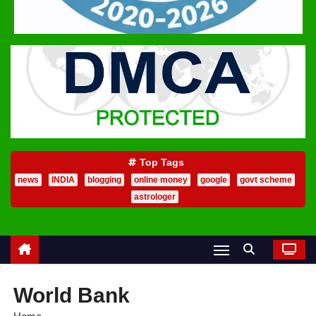
Top Tags
news
INDIA
blogging
online money
google
govt scheme
astrologer
World Bank