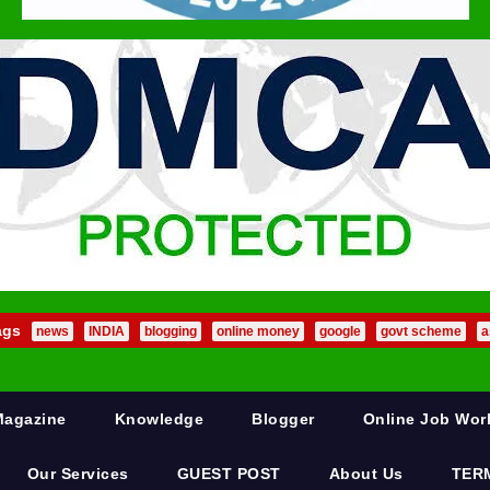
ags
news
INDIA
blogging
online money
google
govt scheme
a
Magazine
Knowledge
Blogger
Online Job Wo
Our Services
GUEST POST
About Us
TER