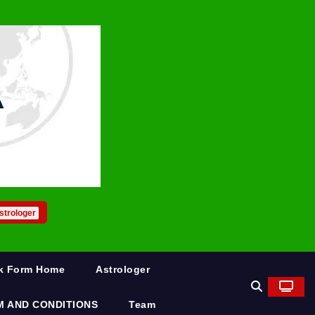
strologer
rk Form Home
Astrologer
M AND CONDITIONS
Team