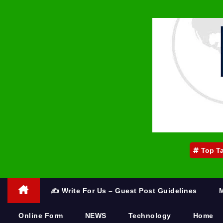
Top T
✍️ Write For Us – Guest Post Guidelines
Online Form
NEWS
Technology
Home