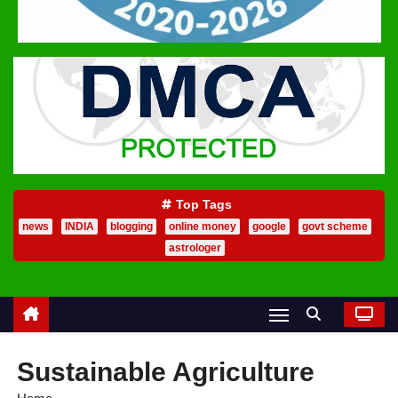
Top Tags
news
INDIA
blogging
online money
google
govt scheme
astrologer
Sustainable Agriculture