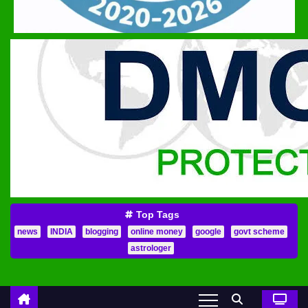
Top Tags
news
INDIA
blogging
online money
google
govt scheme
astrologer