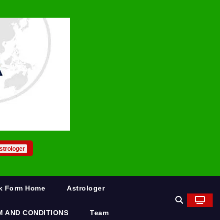
strologer
rk Form Home
Astrologer
M AND CONDITIONS
Team