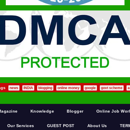
ags
news
INDIA
blogging
online money
google
govt scheme
a
Magazine
Knowledge
Blogger
Online Job Wo
Our Services
GUEST POST
About Us
TER