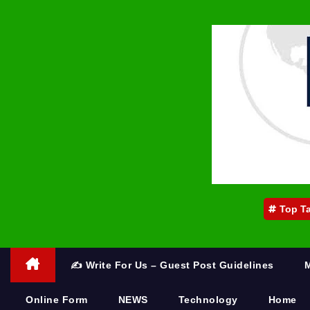
Top T
✍️ Write For Us – Guest Post Guidelines
Online Form
NEWS
Technology
Home