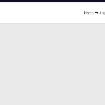
Home
1 जू