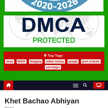
Top Tags
news
INDIA
blogging
online money
google
govt scheme
astrologer
Khet Bachao Abhiyan