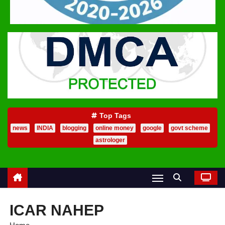
Top Tags
news
INDIA
blogging
online money
google
govt scheme
astrologer
ICAR NAHEP