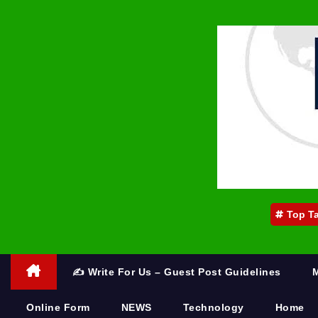
Top T
✍️ Write For Us – Guest Post Guidelines
Online Form
NEWS
Technology
Home