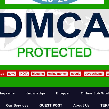
ags
news
INDIA
blogging
online money
google
govt scheme
a
Magazine
Knowledge
Blogger
Online Job Wo
Our Services
GUEST POST
About Us
TER