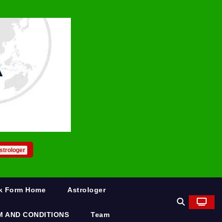
strologer
rk Form Home
Astrologer
M AND CONDITIONS
Team