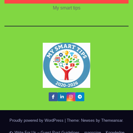
My smart tips
Proudly powered by WordPress
|
Theme: Newses by
Themeansar
.
✍️ Write For Us – Guest Post Guidelines
magazine
Knowledge