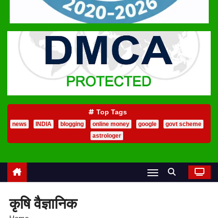
Top Tags
news
INDIA
blogging
online money
google
govt scheme
astrologer
कृषि वैज्ञानिक