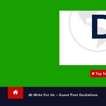
Top T
✍️ Write For Us – Guest Post Guidelines