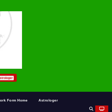
strologer
Work Form Home
Astrologer