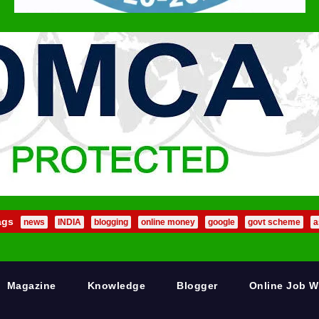
ags
news
INDIA
blogging
online money
google
govt scheme
a
Magazine
Knowledge
Blogger
Online Job 