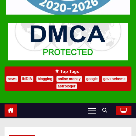
Top Tags
news
INDIA
blogging
online money
google
govt scheme
astrologer