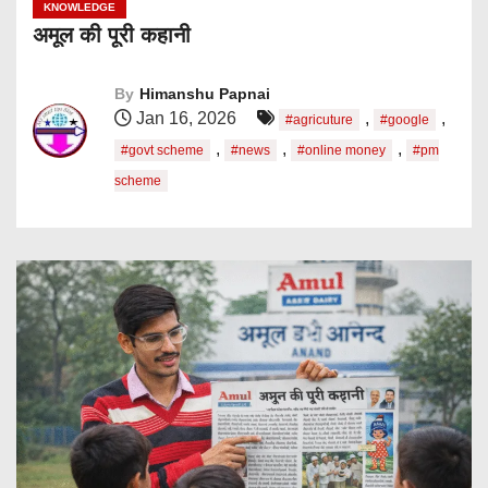
KNOWLEDGE
अमूल की पूरी कहानी
By
Himanshu Papnai
Jan 16, 2026
,
,
#agricuture
#google
,
,
,
#govt scheme
#news
#online money
#pm
scheme