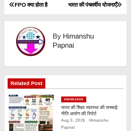
P
FPO क्या होता है
भारत की पंचवर्षीय योजनाएँ
o
s
By
Himanshu
t
Papnai
n
a
v
Related Post
i
KNOWLEDGE
g
भारत की शिक्षा व्यवस्था की सच्चाई:
नीति आयोग की रिपोर्ट
a
Aug 5, 2026
Himanshu
t
Papnai