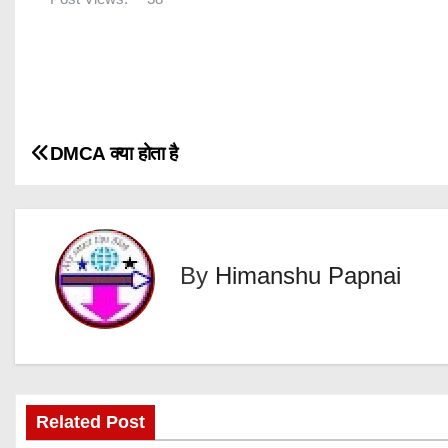
P
DMCA क्या होता है
o
s
By
Himanshu Papnai
t
n
a
v
Related Post