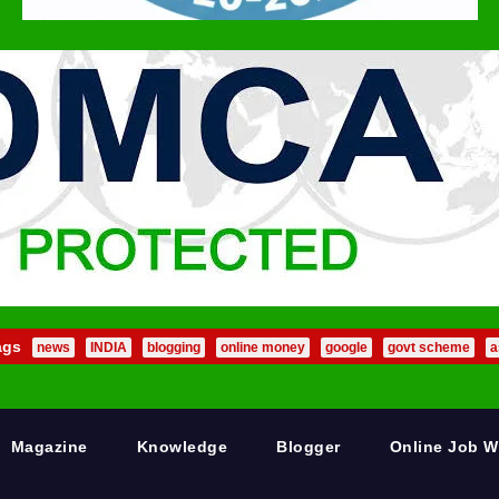
ags
news
INDIA
blogging
online money
google
govt scheme
a
Magazine
Knowledge
Blogger
Online Job 