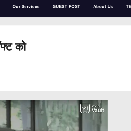
Our Services
GUEST POST
About Us
T
ॉफ्ट को