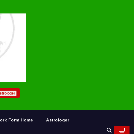
strologer
Work Form Home
Astrologer