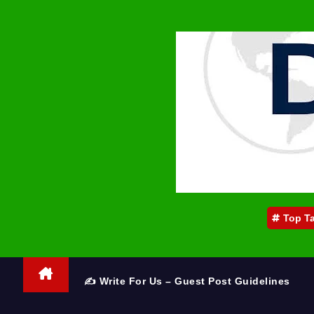
Top T
✍️ Write For Us – Guest Post Guidelines