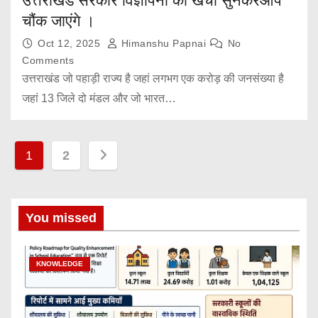
उत्तराखंड सरकार विज्ञापनों का खर्चा सुनकरआप
चौंक जाएंगे ।
Oct 12, 2025
Himanshu Papnai
No
Comments
उत्तराखंड जो पहाड़ी राज्य है जहां लगभग एक करोड़ की जनसंख्या है
जहां 13 जिले दो मंडल और जो भारत…
P
1
2
o
s
You missed
t
KNOWLEDGE
s
p