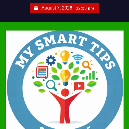
S
August 7, 2026
12:23 pm
k
i
p
t
o
c
o
n
t
e
n
t