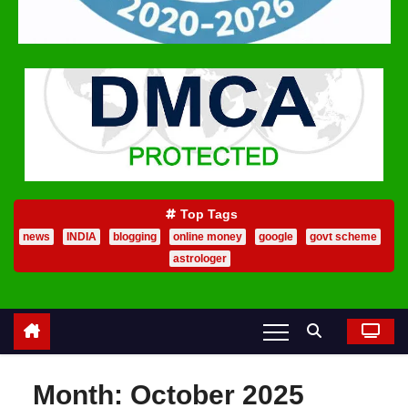
Top Tags
news
INDIA
blogging
online money
google
govt scheme
astrologer
Month:
October 2025