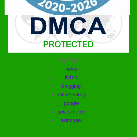
Top Tags
news
INDIA
blogging
online money
google
govt scheme
astrologer