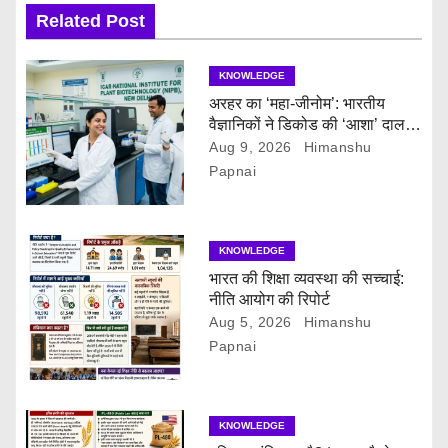
i
Related Post
g
KNOWLEDGE
a
अरहर का ‘महा-जीनोम’: भारतीय
वैज्ञानिकों ने डिकोड की ‘आशा’ दाल
t
की पूरी सीक्रेट डायरी!
Aug 9, 2026
Himanshu
Papnai
i
o
KNOWLEDGE
n
भारत की शिक्षा व्यवस्था की सच्चाई:
नीति आयोग की रिपोर्ट
Aug 5, 2026
Himanshu
Papnai
KNOWLEDGE