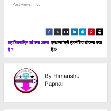
Post Views:
65
P
महाशिवरात्रि पर्व कब आता
प्रधानमंत्री इंटर्नशिप योजना क्या
है ?
है
o
s
t
By
Himanshu
Papnai
n
a
v