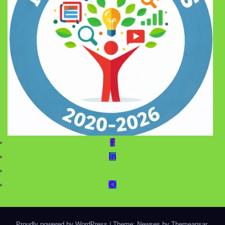
Proudly powered by WordPress
|
Theme: Newses by
Themeansar
.