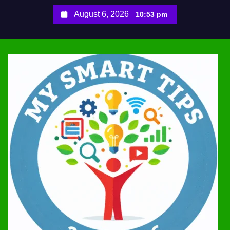
S
August 6, 2026
10:53 pm
k
i
p
t
o
c
o
n
t
e
n
t