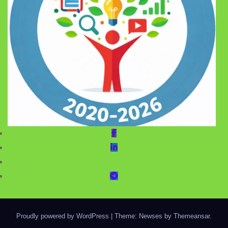
Proudly powered by WordPress
|
Theme: Newses by
Themeansar
.