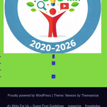
Proudly powered by WordPress
|
Theme: Newses by
Themeansar
.
✍️ Write For Us – Guest Post Guidelines
magazine
Knowledge