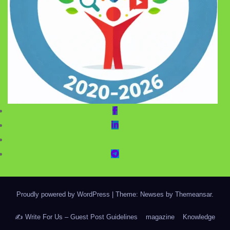
Proudly powered by WordPress
|
Theme: Newses by
Themeansar
.
✍️ Write For Us – Guest Post Guidelines
magazine
Knowledge