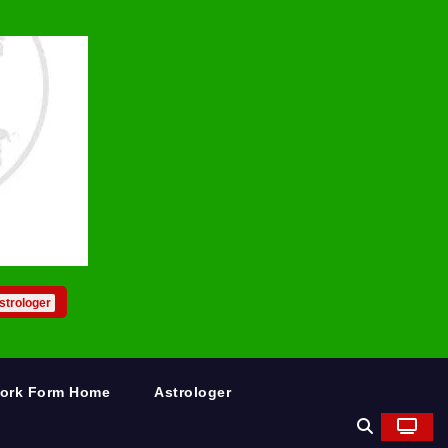
strologer
Work Form Home
Astrologer