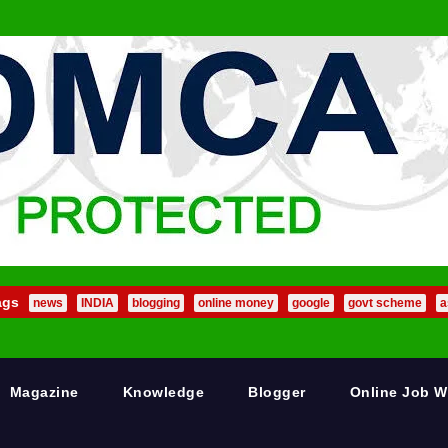
ags
news
INDIA
blogging
online money
google
govt scheme
a
Magazine
Knowledge
Blogger
Online Job 