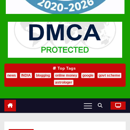
Top Tags
news
INDIA
blogging
online money
google
govt scheme
astrologer