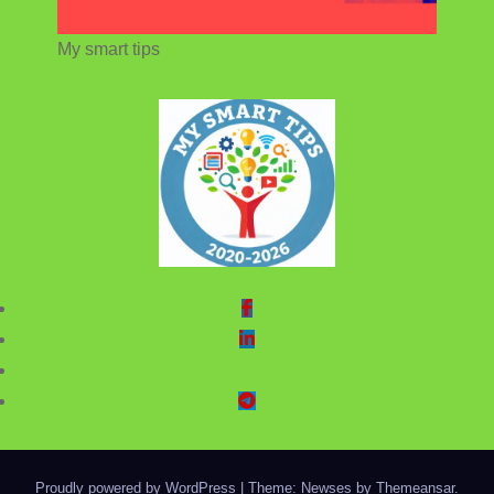
My smart tips
Proudly powered by WordPress
|
Theme: Newses by
Themeansar
.