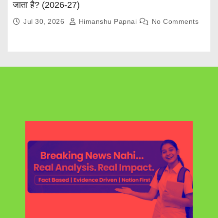
जाता है? (2026-27)
Jul 30, 2026
Himanshu Papnai
No Comments