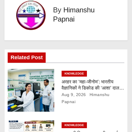
n
By
Himanshu
a
Papnai
v
i
g
Related Post
a
KNOWLEDGE
t
अरहर का ‘महा-जीनोम’: भारतीय
वैज्ञानिकों ने डिकोड की ‘आशा’ दाल
i
की पूरी सीक्रेट डायरी!
Aug 9, 2026
Himanshu
o
Papnai
n
KNOWLEDGE