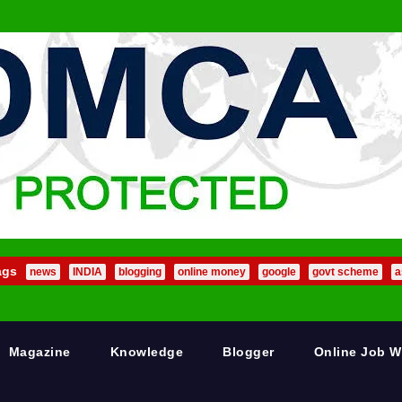
ags
news
INDIA
blogging
online money
google
govt scheme
a
Magazine
Knowledge
Blogger
Online Job 