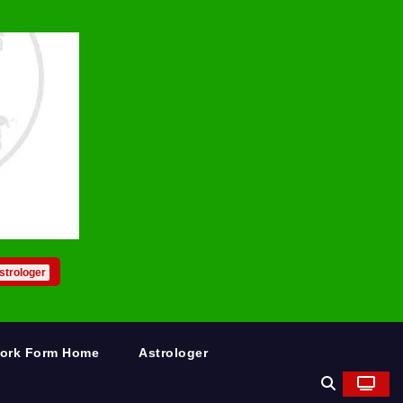
strologer
Work Form Home
Astrologer