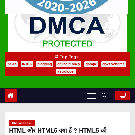
Top Tags
news
INDIA
blogging
online money
google
govt scheme
astrologer
KNOWLEDGE
HTML और HTML5 क्या हैं ? HTML5 की