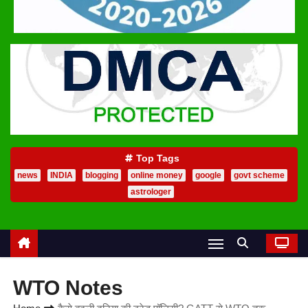
Top Tags
news
INDIA
blogging
online money
google
govt scheme
astrologer
WTO Notes