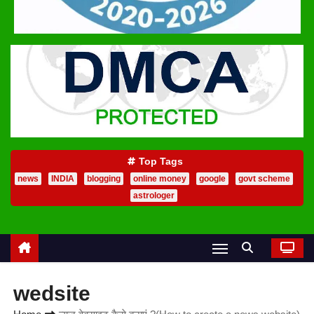
Top Tags
news
INDIA
blogging
online money
google
govt scheme
astrologer
wedsite