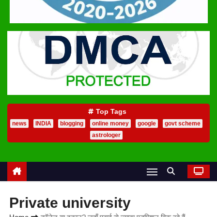
Top Tags
news
INDIA
blogging
online money
google
govt scheme
astrologer
Private university