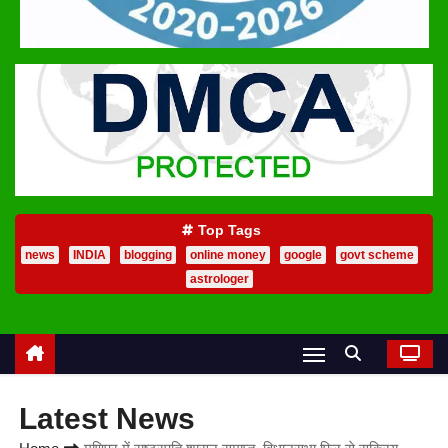
Top Tags
news
INDIA
blogging
online money
google
govt scheme
astrologer
Latest News