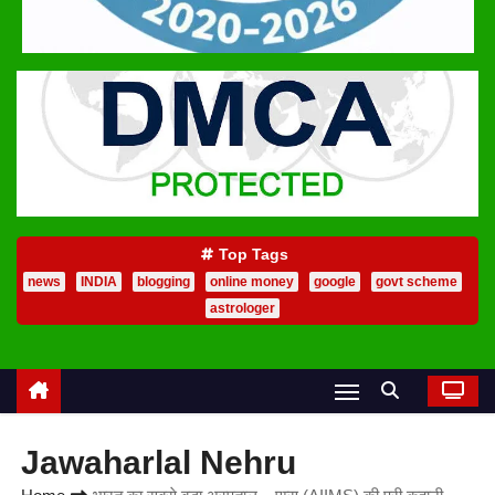
Top Tags
news
INDIA
blogging
online money
google
govt scheme
astrologer
Jawaharlal Nehru