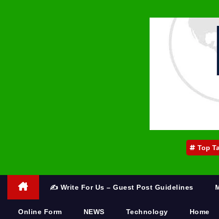
Top T
✍️ Write For Us – Guest Post Guidelines
Online Form
NEWS
Technology
Home