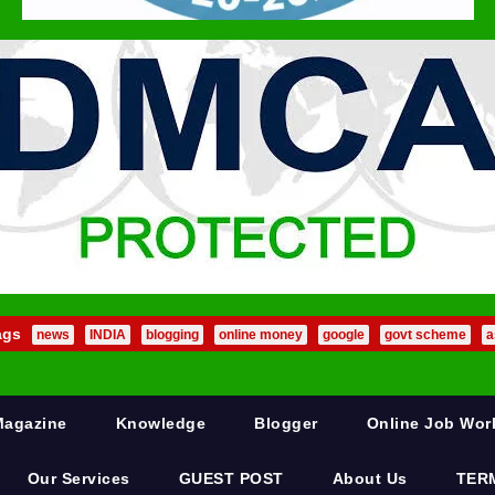
ags
news
INDIA
blogging
online money
google
govt scheme
a
Magazine
Knowledge
Blogger
Online Job Wo
Our Services
GUEST POST
About Us
TER