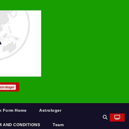
strologer
rk Form Home
Astrologer
M AND CONDITIONS
Team