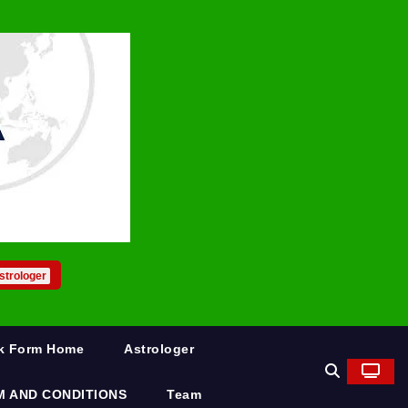
strologer
rk Form Home
Astrologer
M AND CONDITIONS
Team