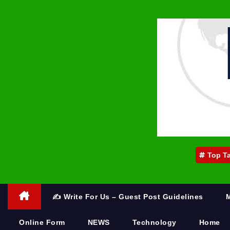
Top T
✍️ Write For Us – Guest Post Guidelines
Online Form
NEWS
Technology
Home