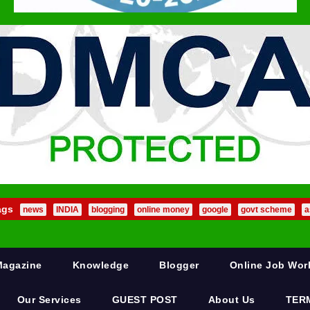
ags
news
INDIA
blogging
online money
google
govt scheme
a
Magazine
Knowledge
Blogger
Online Job Wo
Our Services
GUEST POST
About Us
TER