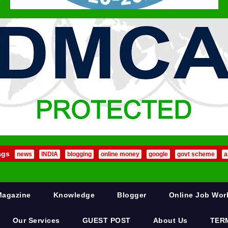
ags
news
INDIA
blogging
online money
google
govt scheme
a
Magazine
Knowledge
Blogger
Online Job Wo
Our Services
GUEST POST
About Us
TER