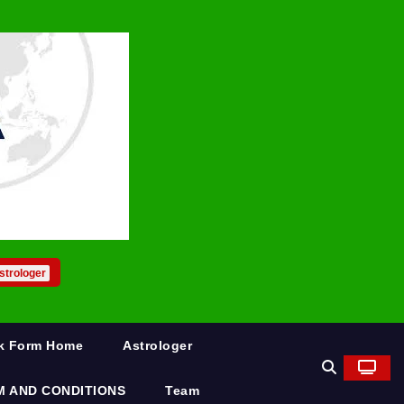
strologer
rk Form Home
Astrologer
M AND CONDITIONS
Team