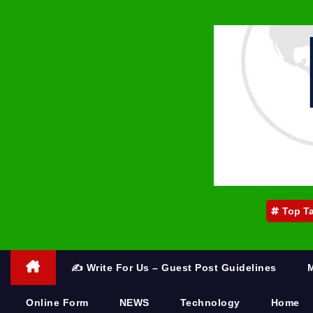
Top T
✍️ Write For Us – Guest Post Guidelines
Online Form
NEWS
Technology
Home