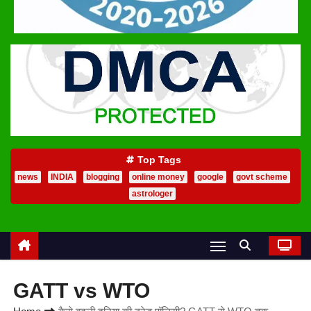
Top Tags
news
INDIA
blogging
online money
google
govt scheme
astrologer
GATT vs WTO