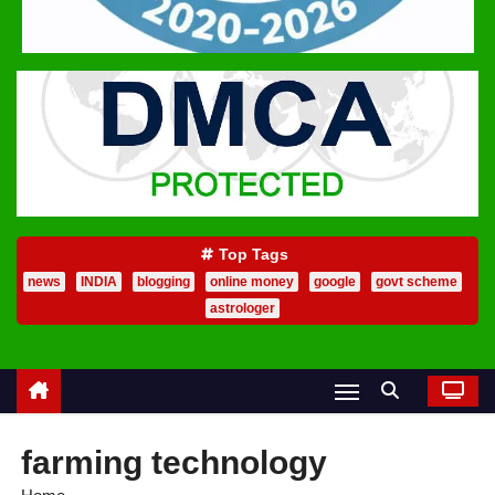
Top Tags
news
INDIA
blogging
online money
google
govt scheme
astrologer
farming technology